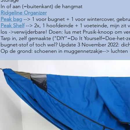
S
torage
I
n of aan
(=buitenkant) de hangmat
Ridgeline Organizer
Peak bag
--> 1 voor bugnet + 1 voor wintercover, gebr
Peak Shelf
--> 2x, 1 hoofdeinde + 1 voeteinde, mijn zit 
los ->verwijderbare! Doen: lus met Prusik-knoop om ve
T
arp in, zelf gemaakte ("DIY"=Do It Yourself=Doe-het-ze
bugnet-stof of toch wel? Update 3 November 2022: dicht
O
p de grond: schoenen in muggennetzakje--> luchten + 