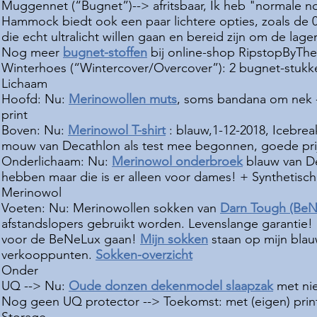
Muggennet (“Bugnet”)--> afritsbaar, Ik heb "normale 
Hammock biedt ook een paar lichtere opties, zoals de 
die echt ultralicht willen gaan en bereid zijn om de la
Nog meer
bugnet-stoffen
bij online-shop RipstopByThe
Winterhoes (“Wintercover/Overcover”): 2 bugnet-stukken
Lichaam
Hoofd: Nu:
Merinowollen muts
, soms bandana om nek
print
Boven: Nu:
Merinowol T-shirt
: blauw,1-12-2018, Icebre
mouw van
Decathlon
als test mee begonnen, goede pri
Onderlichaam: Nu:
Merinowol onderbroek
blauw van De
hebben maar die is er alleen voor dames! + Synthetis
Merinowol
Voeten: Nu: Merinowollen sokken van
Darn Tough (Be
afstandslopers gebruikt worden. Levenslange garantie!
voor de BeNeLux gaan!
Mijn sokken
staan op mijn blau
verkooppunten.
Sokken-overzicht
Onder
UQ -->
Nu:
Oude donzen dekenmodel slaapzak
met nie
Nog geen UQ protector --> Toekomst: met (eigen) prin