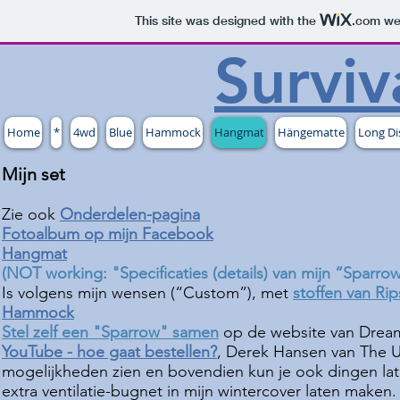
This site was designed with the
.com
web
Surviv
Home
*
4wd
Blue
Hammock
Hangmat
Hängematte
Long Di
Mijn set
Zie ook
Onderdelen-pagina
Fotoalbum op mijn Facebook
Hangmat
(NOT working: "S
pecificaties (details) van mijn “Spar
Is volgens mijn wensen (“Custom”), met
stoffen van Ri
Hammock
Stel zelf een "Sparrow" samen
op de website van Dre
YouTube - hoe gaat bestellen?
, Derek Hansen van The Ul
mogelijkheden zien en bovendien kun je ook dingen late
extra ventilatie-bugnet in mijn wintercover laten maken. V