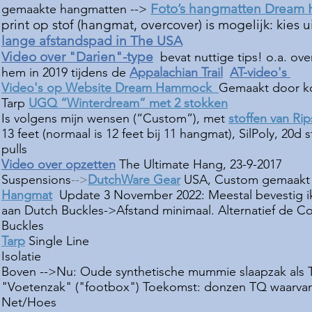
Foto’s hangmatten Dream
gemaakte hangmatten -->
print op stof (hangmat, overcover) is mogelijk: kies u
lange afstandspad in The USA
Video over "Darien"-type
bevat nuttige tips! o.a. ov
hem in 2019 tijdens de
Appalachian Trail
AT-video's
Video's op Website Dream Hammock
Gemaakt door ko
Tarp
UGQ “Winterdream” met 2 stokken
Is volgens mijn wensen (“Custom”), met
stoffen van Ri
13 feet (normaal is 12 feet bij 11 hangmat), SilPoly, 20d 
pulls
Video over opzetten
The Ultimate Hang​, 23-9-2017
Suspensions
-->
DutchWare Gear
USA, Custom gemaakt
Hangmat
Update 3 November 2022:
Meestal bevestig i
aan Dutch Buckles->Afstand minimaal. Alternatief de 
Buckles
T
arp
Single Line
Isolatie
Boven
-->
Nu: Oude synthetische mummie slaapzak als TQ
"Voetenzak" ("footbox") Toekomst: donzen TQ waarvan 
Net/Hoes